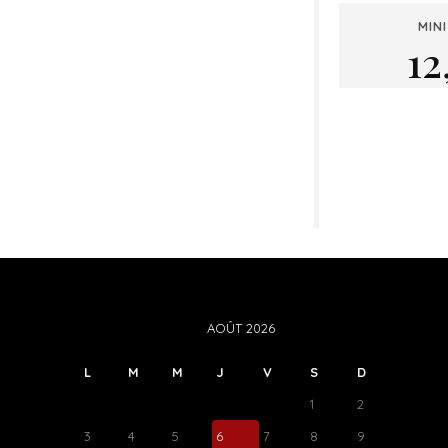
MIN
12
AOÛT 2026
L
M
M
J
V
S
D
1
2
3
4
5
6
7
8
9