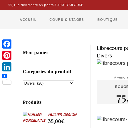
55, rue des trente six ponts 31400 TOULOUSE
ACCUEIL
COURS & STAGES
BOUTIQUE
Librecours p
Facebook
Mon panier
Divers
Pinterest
Catégories du produit
LinkedIn
A vendr
BOUGE
75
Produits
HUILIER DESIGN
35,00
€