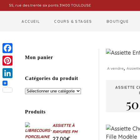
55, rue des trente six ponts 31400 TOULOUSE
ACCUEIL
COURS & STAGES
BOUTIQUE
Facebook
Mon panier
,
A vendre
Assiett
Pinterest
Catégories du produit
LinkedIn
ASSIETTE 
50
Produits
ASSIETTE À
RAYURES PM
27,00
€