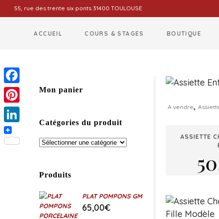
55, rue des trente six ponts 31400 TOULOUSE
ACCUEIL
COURS & STAGES
BOUTIQUE
Facebook
Mon panier
,
A vendre
Assiett
Pinterest
Catégories du produit
LinkedIn
ASSIETTE 
50
Produits
PLAT POMPONS GM
65,00
€