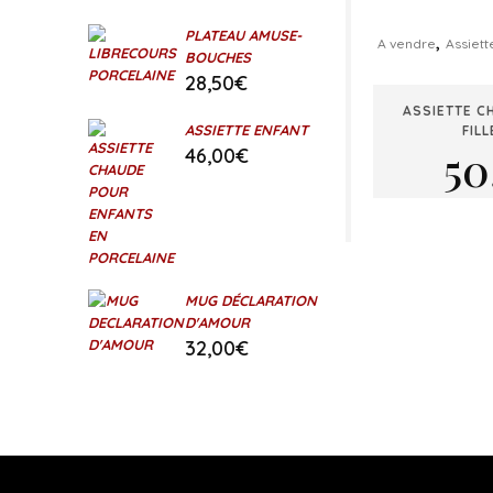
PLATEAU AMUSE-
,
A vendre
Assiett
BOUCHES
28,50
€
ASSIETTE C
ASSIETTE ENFANT
FIL
50
46,00
€
MUG DÉCLARATION
D'AMOUR
32,00
€