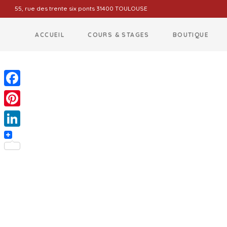
55, rue des trente six ponts 31400 TOULOUSE
ACCUEIL
COURS & STAGES
BOUTIQUE
Facebook
Pinterest
LinkedIn