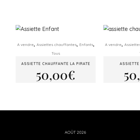
Related Products
,
,
,
,
A vendre
Assiettes chauffantes
Enfants
A vendre
Assiette
Tous
ASSIETTE CHAUFFANTE LA PIRATE
ASSIETTE
50,00
€
50
AOÛT 2026