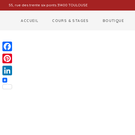
55, rue des trente six ponts 31400 TOULOUSE
ACCUEIL
COURS & STAGES
BOUTIQUE
Facebook
Pinterest
LinkedIn