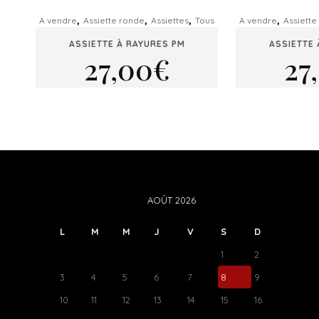
,
,
,
,
A vendre
Assiette ronde
Assiettes
Tous
A vendre
Assiette
ASSIETTE À RAYURES PM
ASSIETTE 
27,00
€
27
AOÛT 2026
L
M
M
J
V
S
D
1
2
3
4
5
6
7
8
9
10
11
12
13
14
15
16