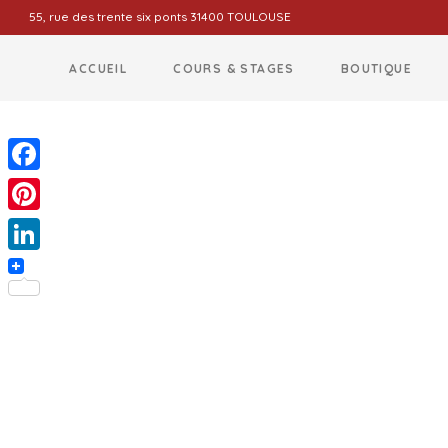
55, rue des trente six ponts 31400 TOULOUSE
ACCUEIL
COURS & STAGES
BOUTIQUE
Facebook
Pinterest
LinkedIn