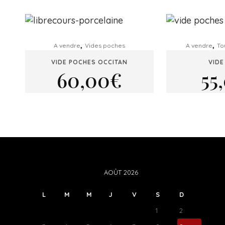
,
,
A vendre
Vides poches
A vendre
To
VIDE POCHES OCCITAN
VIDE
60,00
€
55
AOÛT 2026
L
M
M
J
V
S
D
1
2