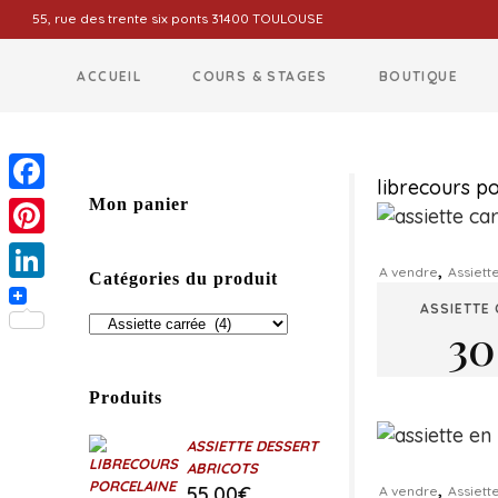
55, rue des trente six ponts 31400 TOULOUSE
ACCUEIL
COURS & STAGES
BOUTIQUE
librecours po
Facebook
Mon panier
Pinterest
,
A vendre
Assiett
Catégories du produit
LinkedIn
ASSIETTE
30
Produits
ASSIETTE DESSERT
ABRICOTS
,
55,00
€
A vendre
Assiett