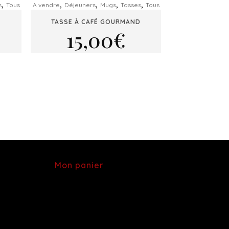
,
,
,
,
,
s
Tous
A vendre
Déjeuners
Mugs
Tasses
Tous
TASSE À CAFÉ GOURMAND
15,00
€
Mon panier