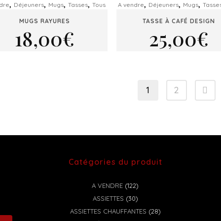
,
,
,
,
,
,
,
dre
Déjeuners
Mugs
Tasses
Tous
A vendre
Déjeuners
Mugs
Tasse
MUGS RAYURES
TASSE À CAFÉ DESIGN
18,00
€
25,00
€
1
2
Catégories du produit
A VENDRE
(122)
ASSIETTES
(30)
ASSIETTES CHAUFFANTES
(28)