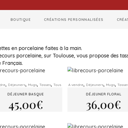
BOUTIQUE
CRÉATIONS PERSONNALISÉES
CRÉA
ettes en porcelaine faites à la main.
ecours porcelaine, sur Toulouse, vous propose des tass
e Français.
,
,
,
,
,
,
,
dre
Déjeuners
Mugs
Tasses
Tous
A vendre
Déjeuners
Mugs
Tasse
DÉJEUNER BASQUE
DÉJEUNER FLORAL
45,00
€
36,00
€