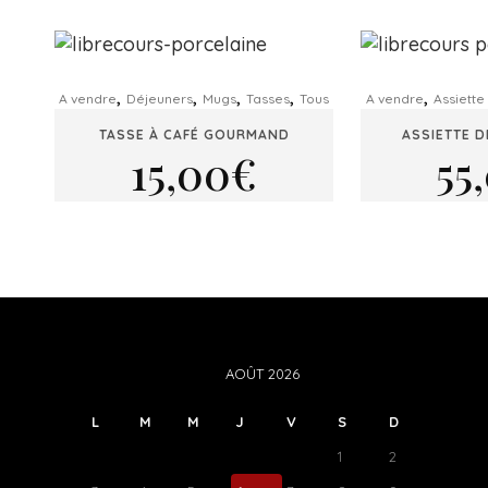
,
,
,
,
,
A vendre
Déjeuners
Mugs
Tasses
Tous
A vendre
Assiette
TASSE À CAFÉ GOURMAND
ASSIETTE D
15,00
€
55
AOÛT 2026
L
M
M
J
V
S
D
1
2