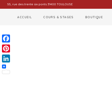
55, rue des trente six ponts 31400 TOULOUSE
ACCUEIL
COURS & STAGES
BOUTIQUE
Facebook
Pinterest
LinkedIn